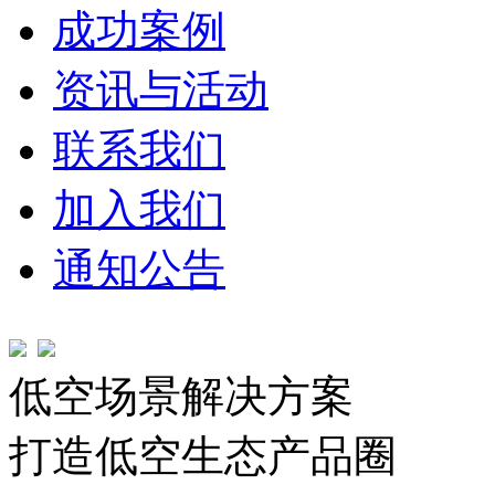
成功案例
资讯与活动
联系我们
加入我们
通知公告
低空场景解决方案
打造低空生态产品圈