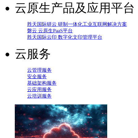
云原生产品及应用平台
胜天国际研云 研制一体化工业互联网解决方案
磐云 云原生PaaS平台
胜天国际云印 数字化文印管理平台
云服务
云管理服务
安全服务
基础架构服务
云应用服务
云培训服务