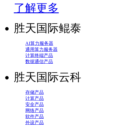
了解更多
胜天国际鲲泰
AI算力服务器
通用算力服务器
计算终端产品
数据通信产品
胜天国际云科
存储产品
计算产品
安全产品
网络产品
软件产品
外设产品