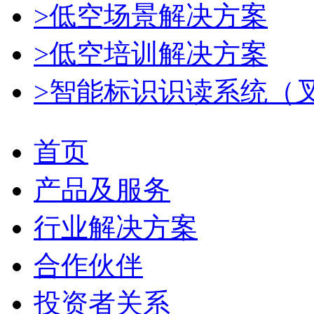
>低空场景解决方案
>低空培训解决方案
>智能标识识读系统（
首页
产品及服务
行业解决方案
合作伙伴
投资者关系