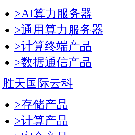
>AI算力服务器
>通用算力服务器
>计算终端产品
>数据通信产品
胜天国际云科
>存储产品
>计算产品