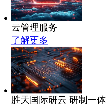
云管理服务
了解更多
胜天国际研云 研制一