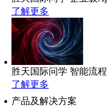
了解更多
胜天国际问学 智能流
了解更多
产品及解决方案