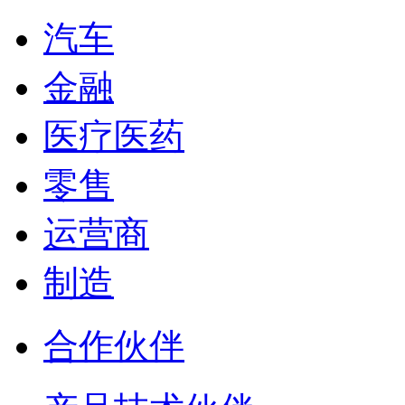
汽车
金融
医疗医药
零售
运营商
制造
合作伙伴