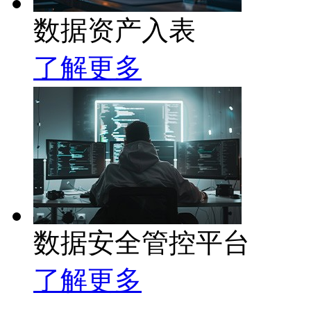
数据资产入表
了解更多
数据安全管控平台
了解更多