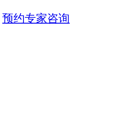
预约专家咨询