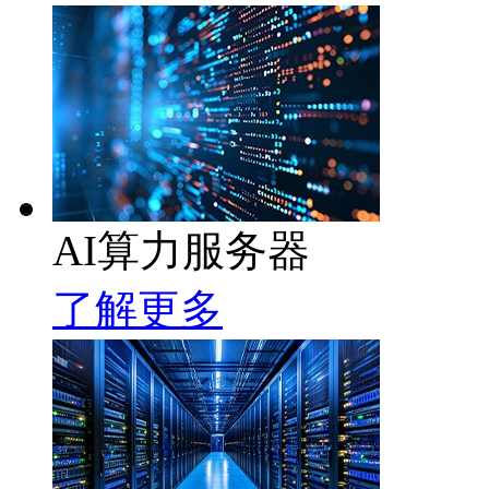
AI算力服务器
了解更多