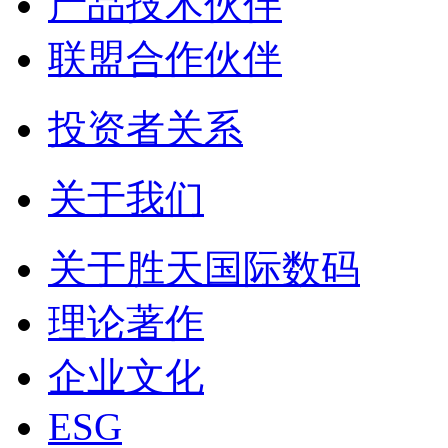
产品技术伙伴
联盟合作伙伴
投资者关系
关于我们
关于胜天国际数码
理论著作
企业文化
ESG