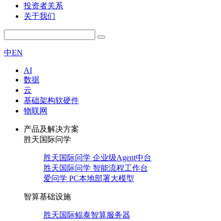
投资者关系
关于我们
中
EN
AI
数据
云
基础架构软硬件
物联网
产品及解决方案
胜天国际问学
胜天国际问学 企业级Agent中台
胜天国际问学 智能流程工作台
爱问学 PC本地部署大模型
智算基础设施
胜天国际鲲泰智算服务器