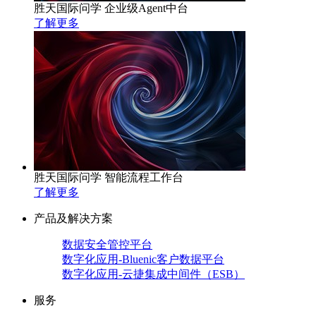
胜天国际问学 企业级Agent中台
了解更多
胜天国际问学 智能流程工作台
了解更多
产品及解决方案
数据安全管控平台
数字化应用-Bluenic客户数据平台
数字化应用-云捷集成中间件（ESB）
服务