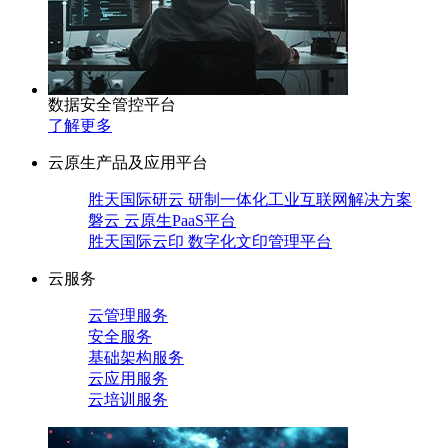
数据安全管控平台
了解更多
云原生产品及应用平台
胜天国际研云 研制一体化工业互联网解决方案
磐云 云原生PaaS平台
胜天国际云印 数字化文印管理平台
云服务
云管理服务
安全服务
基础架构服务
云应用服务
云培训服务